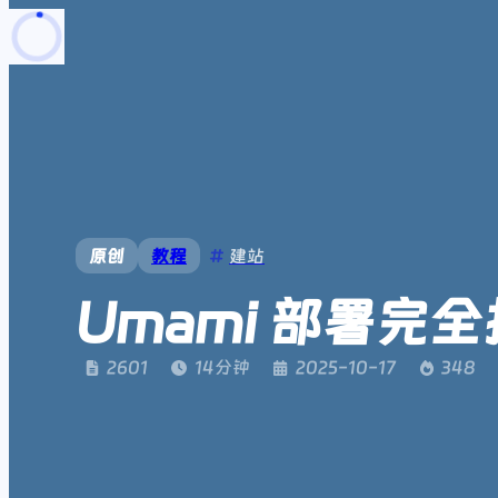
页面加载中
随便逛逛
博客分类
文章标签
复制地址
深色模式
原创
教程
建站
Umami 部署完
2601
14
分钟
2025-10-17
348